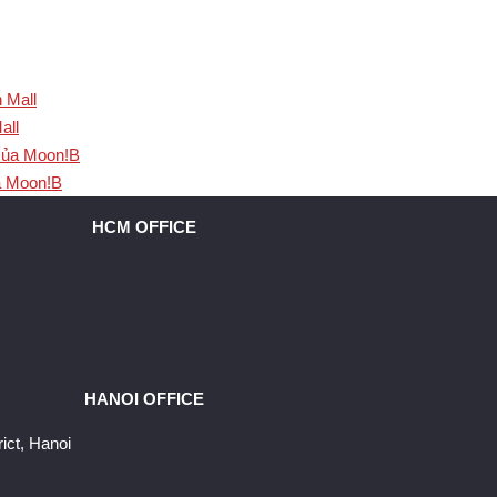
all
a Moon!B
HCM OFFICE
HANOI OFFICE
ict, Hanoi