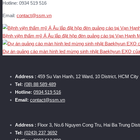
Hotline: 0934 519 516
Email:
contact@ssm.vn
Bệnh viện thẩm mỹ Á Âu lắp đặt hộp đèn quảng cáo tại Vạn Hạnh M
Dự án quảng cáo màn hình led mừng sinh nhật Baekhyun EXO củ
Address :
459 Su Van Hanh, 12 Ward, 10 District, HCM City
Tel:
(08) 88 589 489
Hotline:
0934 519 516
Email:
contact@ssm.vn
Address :
Floor 3, No.6 Nguyen Cong Tru, Hai Ba Trung Distr
Tel:
(0243) 237 3692