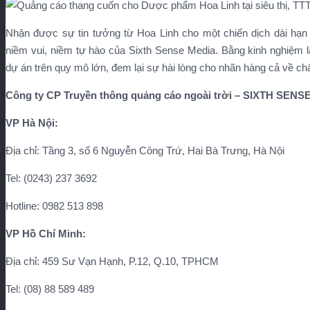
Nhận được sự tin tưởng từ Hoa Linh cho một chiến dịch dài hạn
niềm vui, niềm tự hào của Sixth Sense Media. Bằng kinh nghiệm lâ
dự án trên quy mô lớn, đem lại sự hài lòng cho nhãn hàng cả về chấ
Công ty CP Truyền thông quảng cáo ngoài trời – SIXTH SEN
VP Hà Nội:
Địa chỉ: Tầng 3, số 6 Nguyễn Công Trứ, Hai Bà Trưng, Hà Nội
Tel: (0243) 237 3692
Hotline: 0982 513 898
VP Hồ Chí Minh:
Địa chỉ: 459 Sư Vạn Hạnh, P.12, Q.10, TPHCM
Tel: (08) 88 589 489