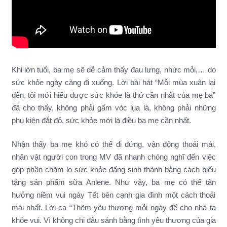
Khi lớn tuổi, ba mẹ sẽ dễ cảm thấy đau lưng, nhức mỏi,… do
sức khỏe ngày càng đi xuống. Lời bài hát “Mỗi mùa xuân lại
đến, tôi mới hiểu được sức khỏe là thứ cần nhất của mẹ ba”
đã cho thấy, không phải gấm vóc lụa là, không phải những
phụ kiện đắt đỏ, sức khỏe mới là điều ba mẹ cần nhất.
Nhận thấy ba mẹ khó có thể đi đứng, vận động thoải mái,
nhân vật người con trong MV đã nhanh chóng nghĩ đến việc
góp phần chăm lo sức khỏe đấng sinh thành bằng cách biếu
tặng sản phẩm sữa Anlene. Như vậy, ba mẹ có thể tận
hưởng niềm vui ngày Tết bên cạnh gia đình một cách thoải
mái nhất. Lời ca “Thêm yêu thương mỗi ngày để cho nhà ta
khỏe vui. Vì không chi đâu sánh bằng tình yêu thương của gia