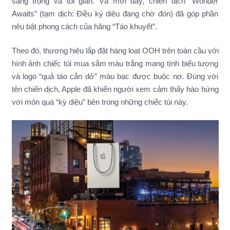
sang trọng và tối giản. Và mới đây, chiến dịch “Wonder
Awaits” (tạm dịch: Điều kỳ diệu đang chờ đón) đã góp phần
nêu bật phong cách của hãng “Táo khuyết”.
Theo đó, thương hiệu lắp đặt hàng loạt OOH trên toàn cầu với
hình ảnh chiếc túi mua sắm màu trắng mang tính biểu tượng
và logo “quả táo cắn dở” màu bạc được buộc nơ. Đúng với
tên chiến dịch, Apple đã khiến người xem cảm thấy hào hứng
với món quà “kỳ diệu” bên trong những chiếc túi này.