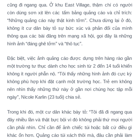
cũng đi ngang qua. Ở khu East Village, thậm chí có người
còn dùng sơn xịt lên các tấm bảng quảng cáo và chỉ trích:
“Những quảng cáo này thật kinh tởm”. Chưa dừng lại ở đó,
không ít cư dân bày tỏ sự bức xúc và phản đối của mình
thông qua các bài đăng trên mạng xã hội, gọi đây là những
hình ảnh “đáng ghê tởm” và “thô tục”.
Đặc biệt, việc ảnh quảng cáo được dựng trên hàng rào gần
một trường tư thục dành cho học sinh từ 2 đến 14 tuổi khiến
không ít người phẫn nộ. “Tôi thấy những hình ảnh đó cực kỳ
không phù hợp khi đặt cạnh một trường học. Trẻ em không
nên nhìn thấy những thứ này ở gần nơi chúng học tập mỗi
ngày”, Nicole Karlin (23 tuổi) chia sẻ.
Trong khi đó, một cư dân khác bày tỏ: “Tôi đã đi ngang qua
đây nhiều lần và thật bực bội vì đó không phải thứ mọi người
cần phải nhìn. Chỉ cần để ảnh chiếc túi hoặc bất cứ điều gì
khác ổn hơn. Quảng cáo túi xách thôi mà, đâu cần phải làm