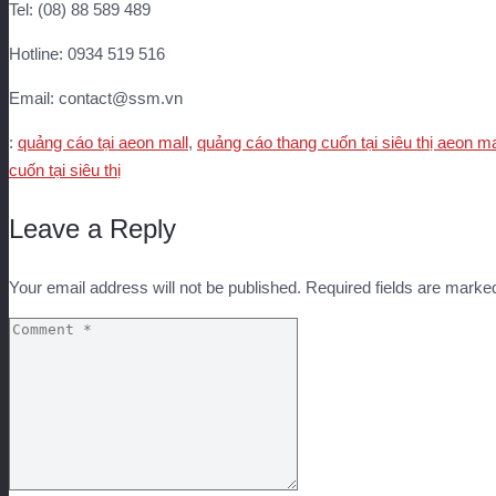
Tel: (08) 88 589 489
Hotline: 0934 519 516
Email: contact@ssm.vn
:
quảng cáo tại aeon mall
,
quảng cáo thang cuốn tại siêu thị aeon ma
cuốn tại siêu thị
Leave a Reply
Your email address will not be published.
Required fields are mark