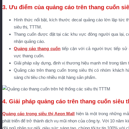
3. Ưu điểm của quảng cáo trên thang cuốn siê
Hình thức nổi bật, kích thước decal quảng cáo lớn lập tức t
siêu thị, TTTM.
Thang cuốn được đặt tại các khu vực đông người qua lại, có
nhận quảng cáo.
Quảng cáo thang cuốn
tiếp cận với cả người trực tiếp s
vực thang cuốn.
Giải pháp xây dựng, định vị thương hiệu mạnh mẽ trong tâm t
Quảng cáo trên thang cuốn trong siêu thị có nhóm khách 
sàng chi tiêu cho nhiều mặt hàng sản phẩm.
4. Giải pháp quảng cáo trên thang cuốn siêu 
Quảng cáo trong siêu thị Aeon Mall
hiện là một trong những mả
phát triển để trở thành dịch vụ mũi nhọn của công ty. Với 10 năm k
đội ngũ nhân sự giỏi, giàu sức sáng tạo, chúng tôi tự tin 100% với