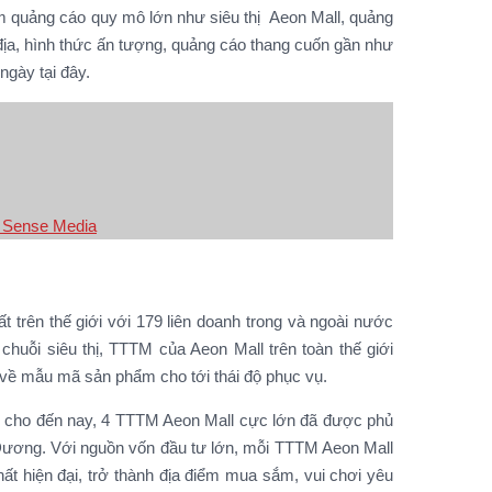
ểm quảng cáo quy mô lớn như siêu thị Aeon Mall, quảng
 địa, hình thức ấn tượng, quảng cáo thang cuốn gần như
ngày tại đây.
th Sense Media
 trên thế giới với 179 liên doanh trong và ngoài nước
huỗi siêu thị, TTTM của Aeon Mall trên toàn thế giới
 về mẫu mã sản phẩm cho tới thái độ phục vụ.
, cho đến nay, 4 TTTM Aeon Mall cực lớn đã được phủ
 Dương. Với nguồn vốn đầu tư lớn, mỗi TTTM Aeon Mall
ất hiện đại, trở thành địa điểm mua sắm, vui chơi yêu