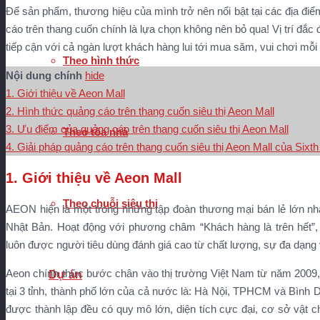
Để sản phẩm, thương hiệu của mình trở nên nổi bật tại các địa đi
cáo trên thang cuốn chính là lựa chọn không nên bỏ qua! Vị trí đắc
tiếp cận với cả ngàn lượt khách hàng lui tới mua săm, vui chơi mỗi 
Theo hình thức
Nội dung chính
hide
1. Giới thiệu về Aeon Mall
2. Hình thức quảng cáo trên thang cuốn siêu thị Aeon Mall
3. Ưu điểm của quảng cáo trên thang cuốn siêu thị Aeon Mall
Theo tòa nhà
4. Giải pháp quảng cáo trên thang cuốn siêu thị Aeon Mall của Six
1. Giới thiệu về Aeon Mall
Theo chuỗi siêu thị
AEON hiện là một trong những tập đoàn thương mại bán lẻ lớn nhất
Nhật Bản. Hoạt động với phương châm “Khách hàng là trên hết”, c
luôn được người tiêu dùng đánh giá cao từ chất lượng, sự đa dạng
Aeon chính thức bước chân vào thị trường Việt Nam từ năm 2009
Dự án
tại 3 tỉnh, thành phố lớn của cả nước là: Hà Nội, TPHCM và Bình
được thành lập đều có quy mô lớn, diện tích cực đại, cơ sở vật ch