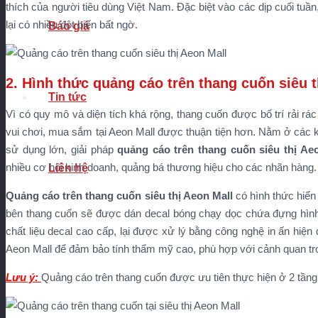
thích của người tiêu dùng Việt Nam. Đặc biệt vào các dịp cuối tuần
lại có nhiều đột biến bất ngờ.
Báo giá
2. Hình thức quảng cáo trên thang cuốn siêu t
Tin tức
Vì có quy mô và diện tích khá rộng, thang cuốn được bố trí rải rá
vui chơi, mua sắm tại Aeon Mall được thuận tiện hơn. Nằm ở các 
sử dụng lớn, giải pháp
quảng cáo trên thang cuốn siêu thị Ae
nhiều cơ hội kinh doanh, quảng bá thương hiệu cho các nhãn hàng.
Liên hệ
Quảng cáo trên thang cuốn siêu thị Aeon Mall
có hình thức hiển
bên thang cuốn sẽ được dán decal bóng chạy dọc chứa đựng hình
chất liệu decal cao cấp, lại được xử lý bằng công nghệ in ấn hiện 
Aeon Mall để đảm bảo tính thẩm mỹ cao, phù hợp với cảnh quan t
Lưu ý:
Quảng cáo trên thang cuốn được ưu tiên thực hiện ở 2 tầng l