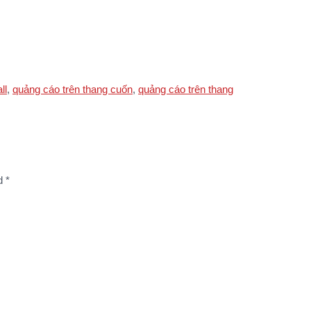
ll
,
quảng cáo trên thang cuốn
,
quảng cáo trên thang
ed
*