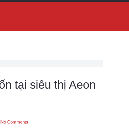
n tại siêu thị Aeon
l
No Comments