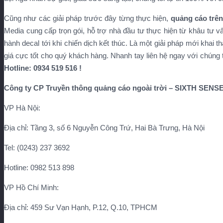
Cũng như các giải pháp trước đây từng thực hiện,
quảng cáo trên
Media cung cấp trọn gói, hỗ trợ nhà đầu tư thực hiện từ khâu tư vấ
hành decal tới khi chiến dịch kết thúc. Là một giải pháp mới khai 
giá cực tốt cho quý khách hàng. Nhanh tay liên hệ ngay với chúng 
Hotline: 0934 519 516 !
Công ty CP Truyền thông quảng cáo ngoài trời – SIXTH SEN
VP Hà Nội:
Địa chỉ: Tầng 3, số 6 Nguyễn Công Trứ, Hai Bà Trưng, Hà Nội
Tel: (0243) 237 3692
Hotline: 0982 513 898
VP Hồ Chí Minh:
Địa chỉ: 459 Sư Vạn Hạnh, P.12, Q.10, TPHCM