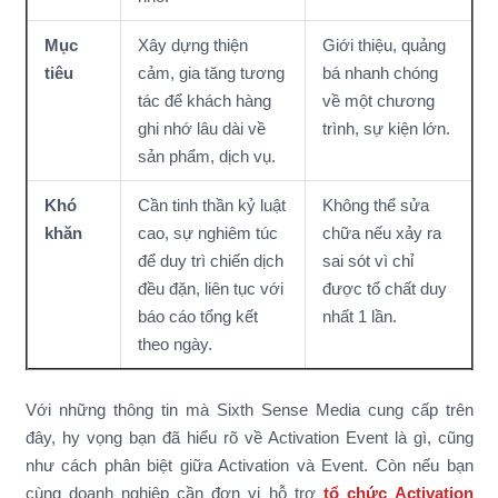
Mục
Xây dựng thiện
Giới thiệu, quảng
tiêu
cảm, gia tăng tương
bá nhanh chóng
tác để khách hàng
về một chương
ghi nhớ lâu dài về
trình, sự kiện lớn.
sản phẩm, dịch vụ.
Khó
Cần tinh thần kỷ luật
Không thể sửa
khăn
cao, sự nghiêm túc
chữa nếu xảy ra
để duy trì chiến dịch
sai sót vì chỉ
đều đặn, liên tục với
được tổ chất duy
báo cáo tổng kết
nhất 1 lần.
theo ngày.
Với những thông tin mà Sixth Sense Media cung cấp trên
đây, hy vọng bạn đã hiểu rõ về Activation Event là gì, cũng
như cách phân biệt giữa Activation và Event. Còn nếu bạn
cùng doanh nghiệp cần đơn vị hỗ trợ
tổ chức Activation