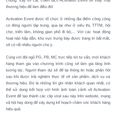
chúng. Vậy thì các chiến dịch Activation Event sẽ thay mặt
thương hiệu để làm điều đó!
Activation Event được tổ chức ở những địa điểm công cộng
có đông người tập trung, qua lại như ở siêu thị, TTTM, hội
chợ, triển lãm, không gian phố đi bộ,… Với các hoạt động
hoạt náo hấp dẫn, khu vực trưng bày được trang trí bắt mắt,
sẽ có rất nhiều người chú ý.
Cùng với đội ngũ PG, PB, MC trực tiếp tới tư vấn, mời khách
hàng tham gia vào chương trình cũng sẽ làm gia tăng tính
tương tác. Người tham dự sẽ để lại thông tin hoặc phản hồi
sau khi được trải nghiệm thực tế về sản phẩm, dịch vụ và
thương hiệu. Đó là những lời ghi nhận khách quan nhất, có
thể sử dụng kết hợp với hình ảnh toàn cảnh về Activation
Event để tạo thành các clip viral sau này trên website, mạng
xã hội hay dùng để xây dựng kế hoạch chăm sóc khách hàng
hiệu quả.