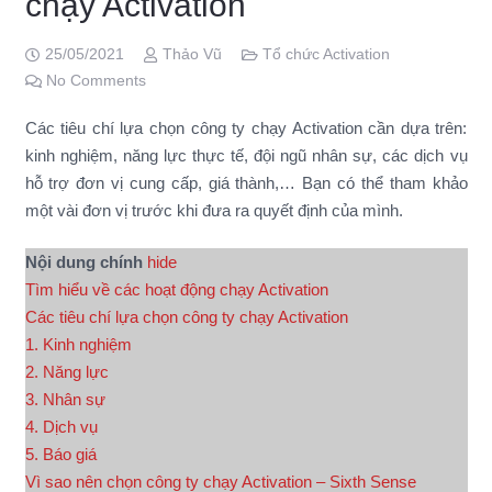
chạy Activation
25/05/2021
Thảo Vũ
Tổ chức Activation
No Comments
Các tiêu chí lựa chọn công ty chạy Activation cần dựa trên:
kinh nghiệm, năng lực thực tế, đội ngũ nhân sự, các dịch vụ
hỗ trợ đơn vị cung cấp, giá thành,… Bạn có thể tham khảo
một vài đơn vị trước khi đưa ra quyết định của mình.
Nội dung chính
hide
Tìm hiểu về các hoạt động chạy Activation
Các tiêu chí lựa chọn công ty chạy Activation
1. Kinh nghiệm
2. Năng lực
3. Nhân sự
4. Dịch vụ
5. Báo giá
Vì sao nên chọn công ty chạy Activation – Sixth Sense