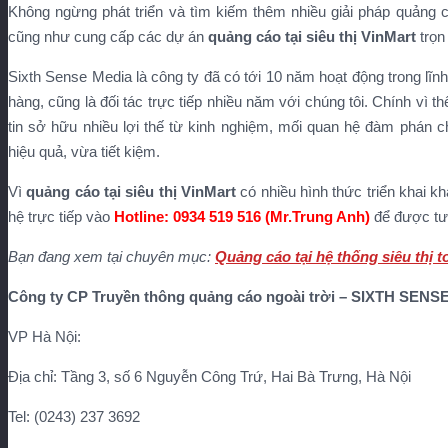
Không ngừng phát triển và tìm kiếm thêm nhiều giải pháp quảng c
cũng như cung cấp các dự án
quảng cáo tại siêu thị VinMart
trọn
Sixth Sense Media là công ty đã có tới 10 năm hoạt động trong lĩn
hàng, cũng là đối tác trực tiếp nhiều năm với chúng tôi. Chính vì th
tin sở hữu nhiều lợi thế từ kinh nghiệm, mối quan hệ đàm phán c
hiệu quả, vừa tiết kiệm.
Vì
quảng cáo tại siêu thị VinMart
có nhiều hình thức triển khai k
hệ trực tiếp vào
Hotline: 0934 519 516 (Mr.Trung Anh)
để được tư 
Bạn đang xem tại chuyên mục:
Quảng cáo tại hệ thống siêu thị 
Công ty CP Truyền thông quảng cáo ngoài trời – SIXTH SEN
VP Hà Nội:
Địa chỉ: Tầng 3, số 6 Nguyễn Công Trứ, Hai Bà Trưng, Hà Nội
Tel: (0243) 237 3692