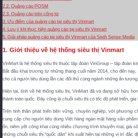
2.2. Quảng cáo POSM
2.3. Quảng cáo trên cổng từ
3. Ưu điểm của quảng cáo tại siêu thị Vinmart
4. Lưu ý khi thực hiện quảng cáo tại siêu thị Vinmart
5. Giải pháp quảng cáo tại siêu thị Vinmart của Sixth Sense Media
1. Giới thiệu về hệ thống siêu thị Vinmart
VinMart là hệ thống siêu thị thuộc tập đoàn VinGroup – tập đoàn k
Bắt đầu khai trương từ những tháng cuối năm 2014, cho đến nay, s
cho cả người tiêu dùng lẫn các đối thủ cùng ngành những ấn tượng
Hiện tại, tính về hệ thống siêu thị, VinMart đã và đang sở hữu hơn
thành toàn quốc. Đây cũng là chuỗi siêu thị có tốc độ phát triển, g
Trên tinh thần phát triển bền vững, chuyên nghiệp, với phương 
cung cấp cho người tiêu dùng Việt hàng ngàn mặt hàng sản phẩm,
ổn, niêm yết công khai cùng nhiều chương trình khuyến mại, giá số
những chuỗi siêu thị “quốc dân” khi xuất hiện tại những vị trí đắc 